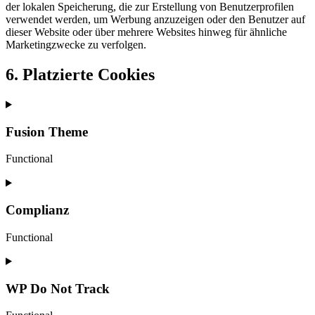
der lokalen Speicherung, die zur Erstellung von Benutzerprofilen
verwendet werden, um Werbung anzuzeigen oder den Benutzer auf
dieser Website oder über mehrere Websites hinweg für ähnliche
Marketingzwecke zu verfolgen.
6. Platzierte Cookies
Fusion Theme
Functional
Consent
to
service
Complianz
fusion-
theme
Functional
Consent
to
service
WP Do Not Track
complianz