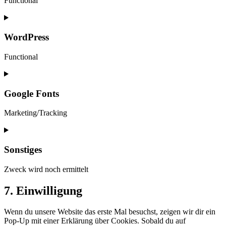
Functional
Consent
to
service
WordPress
wp-
do-
Functional
not-
track
Consent
to
service
Google Fonts
wordpress
Marketing/Tracking
Consent
to
service
Sonstiges
google-
fonts
Zweck wird noch ermittelt
Consent
7. Einwilligung
to
service
Wenn du unsere Website das erste Mal besuchst, zeigen wir dir ein
sonstiges
Pop-Up mit einer Erklärung über Cookies. Sobald du auf