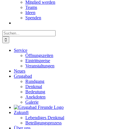
Mitglied werden
Teams
Ideen
Spenden
Suche
nach:
Service
Öffnungszeiten
Eintrittspreise
Veranstaltungen
Neues
Grugabad
Rundgang
Denkmal
Bedeutung
Anekdoten
Galerie
Zukunft
Lebendiges Denkmal
Beteiligungsprozess
Über uns