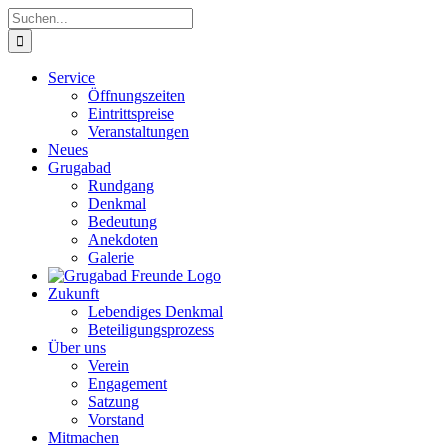
Zum
Suche
Inhalt
nach:
springen
Service
Öffnungszeiten
Eintrittspreise
Veranstaltungen
Neues
Grugabad
Rundgang
Denkmal
Bedeutung
Anekdoten
Galerie
Zukunft
Lebendiges Denkmal
Beteiligungsprozess
Über uns
Verein
Engagement
Satzung
Vorstand
Mitmachen