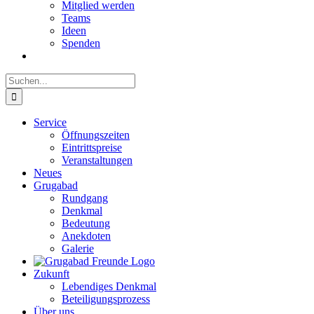
Mitglied werden
Teams
Ideen
Spenden
Suche
nach:
Service
Öffnungszeiten
Eintrittspreise
Veranstaltungen
Neues
Grugabad
Rundgang
Denkmal
Bedeutung
Anekdoten
Galerie
Zukunft
Lebendiges Denkmal
Beteiligungsprozess
Über uns