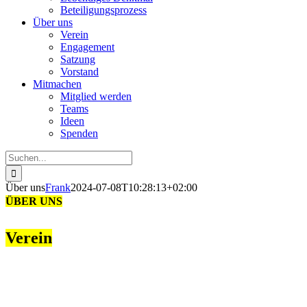
Beteiligungsprozess
Über uns
Verein
Engagement
Satzung
Vorstand
Mitmachen
Mitglied werden
Teams
Ideen
Spenden
Suche
nach:
Über uns
Frank
2024-07-08T10:28:13+02:00
ÜBER UNS
Verein
Im Spätsommer 2017 wurde
beim städtischen