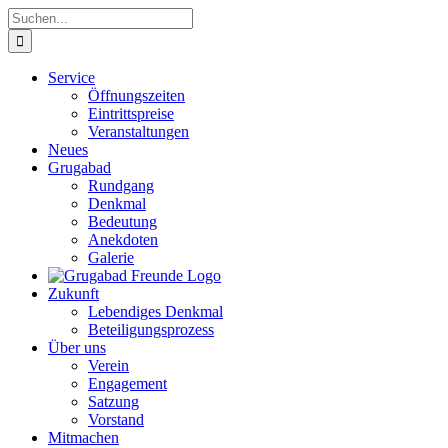
Zum
Suche
Inhalt
nach:
springen
Service
Öffnungszeiten
Eintrittspreise
Veranstaltungen
Neues
Grugabad
Rundgang
Denkmal
Bedeutung
Anekdoten
Galerie
Zukunft
Lebendiges Denkmal
Beteiligungsprozess
Über uns
Verein
Engagement
Satzung
Vorstand
Mitmachen