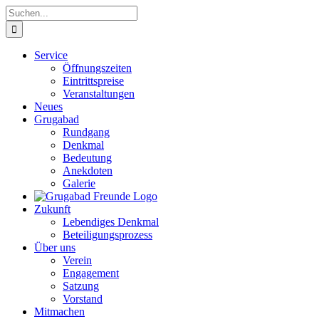
Zum
Suche
Inhalt
nach:
springen
Service
Öffnungszeiten
Eintrittspreise
Veranstaltungen
Neues
Grugabad
Rundgang
Denkmal
Bedeutung
Anekdoten
Galerie
Zukunft
Lebendiges Denkmal
Beteiligungsprozess
Über uns
Verein
Engagement
Satzung
Vorstand
Mitmachen