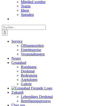
Mitglied werden
Teams
Ideen
Spenden
Suche
nach:
Service
Öffnungszeiten
Eintrittspreise
Veranstaltungen
Neues
Grugabad
Rundgang
Denkmal
Bedeutung
Anekdoten
Galerie
Zukunft
Lebendiges Denkmal
Beteiligungsprozess
Über uns